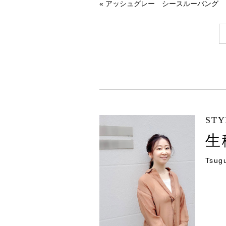
«
アッシュグレー シースルーバング
STY
生
Tsugu