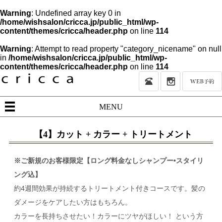
Warning
: Undefined array key 0 in
/home/wishsalon/cricca.jp/public_html/wp-
content/themes/cricca/header.php
on line
114
Warning
: Attempt to read property "category_nicename" on null
in
/home/wishsalon/cricca.jp/public_html/wp-
content/themes/cricca/header.php
on line
114
MENU
【4】カット + カラー + トリートメント
※ご新規のお客様限定【ロング料金なしシャンプー•スタイリ
ング込】
約4週間効果が持続するトリートメント付きコースです。髪の
ダメージをケアしたい方はもちろん。
カラーを長持ちさせたい！カラーにツヤがほしい！ という方