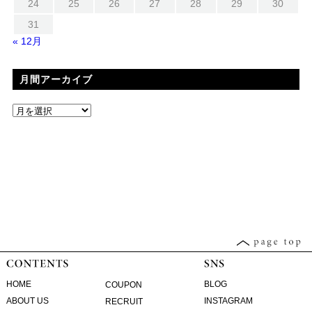
24
25
26
27
28
29
30
31
« 12月
月間アーカイブ
HOME
BLOG
COUPON
ABOUT US
INSTAGRAM
RECRUIT