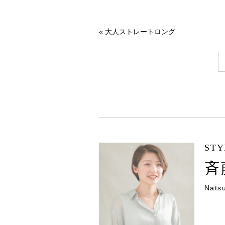
«
大人ストレートロング
STY
斉
Natsu